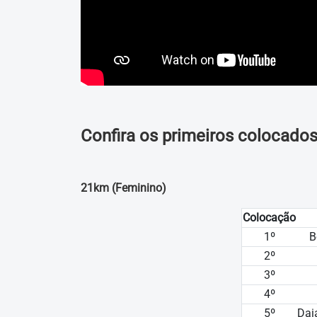
Confira os primeiros colocados
21km (Feminino)
Colocação
1º
B
2º
3º
4º
5º
Dai