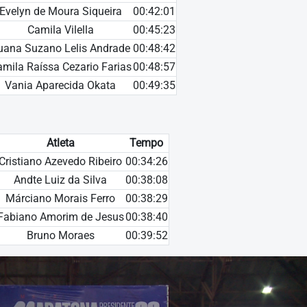
Evelyn de Moura Siqueira
00:42:01
Camila Vilella
00:45:23
uana Suzano Lelis Andrade
00:48:42
mila Raíssa Cezario Farias
00:48:57
Vania Aparecida Okata
00:49:35
Atleta
Tempo
Cristiano Azevedo Ribeiro
00:34:26
Andte Luiz da Silva
00:38:08
Márciano Morais Ferro
00:38:29
Fabiano Amorim de Jesus
00:38:40
Bruno Moraes
00:39:52