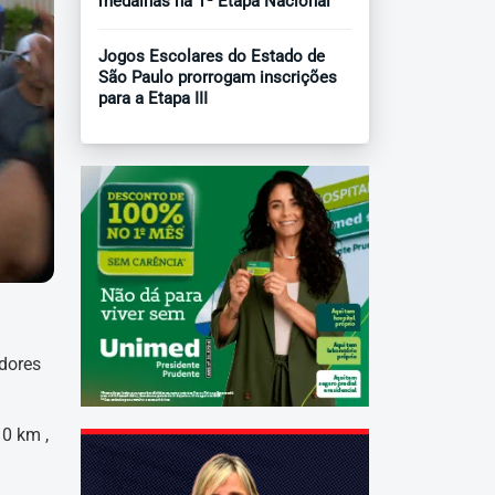
medalhas na 1ª Etapa Nacional
Jogos Escolares do Estado de
São Paulo prorrogam inscrições
para a Etapa III
edores
10 km ,