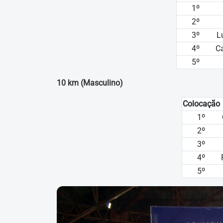
1º
2º
3º
L
4º
Ca
5º
10 km (Masculino)
Colocação
1º
2º
3º
4º
5º