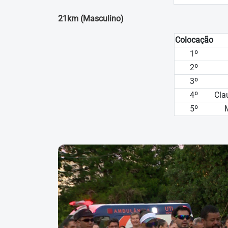
21km (Masculino)
Colocação
1º
2º
3º
4º
Cla
5º