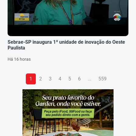
Sebrae-SP inaugura 1ª unidade de inovação do Oeste
Paulista
Há 16 horas
1
2
3
4
5
6
...
559