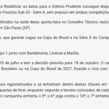
á flexibilizar as datas para o Grêmio Prudente conseguir dispu
Paulista Sub-20 - Série A, sem prejuízo em ambas competiçõe
inidos na tarde desta quinta-feira no Conselho Técnico reali
em São Paulo (SP).
o, que garante vagas na Copa do Brasil e na Série D do Cam
po 1 junto com Bandeirante, Linense e Marília.
18 de julho e tem a decisão prevista para 18 de outubro. O 
rasileiro ou na Copa do Brasil de 2027, ficando o vice com
pos regionalizados e se enfrentam dentro destas chaves em 
quartas de final, enquanto segundo e terceiro colocados de cad
r campanha enfrenta o 9º; o 6º joga contra o 10º; o 7º enfrenta