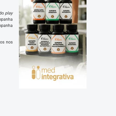
 do
play
ampanha
ampanha
dos nos