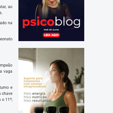
tar, ao
s.
zado na
peonato
campeão
 a vaga
turno e
a chave
 o 11º;