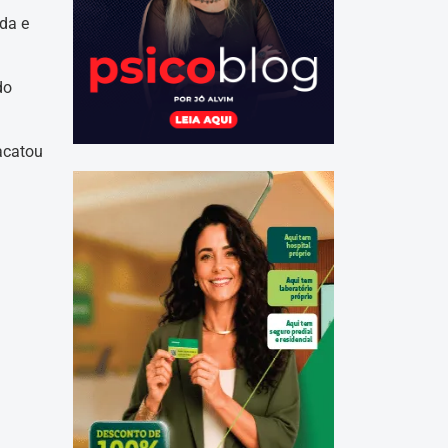
da e
do
acatou