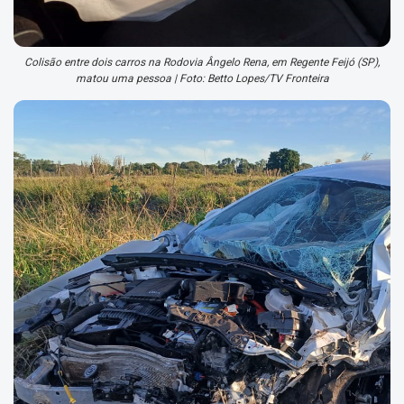
Colisão entre dois carros na Rodovia Ângelo Rena, em Regente Feijó (SP),
matou uma pessoa | Foto: Betto Lopes/TV Fronteira