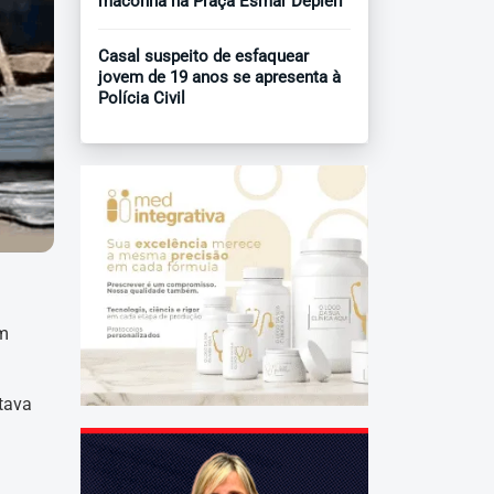
maconha na Praça Esmar Depieri
Casal suspeito de esfaquear
jovem de 19 anos se apresenta à
Polícia Civil
em
rtava