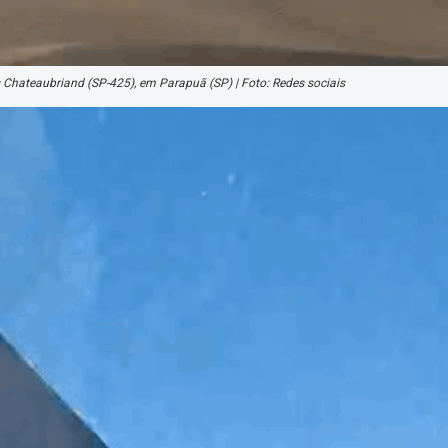
Chateaubriand (SP-425), em Parapuã (SP) | Foto: Redes sociais